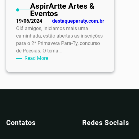
AspirArtte Artes &
Eventos
19/06/2024
destaqueparaty.com.br
Olá amigos, iniciamos mais uma
caminhada, estão abertas as inscrições
para o 2* Primavera Para-Ty, concurso
de Poesias. O tema…
:
Read More
AspirArtte
Artes
&
Eventos
Contatos
Redes Sociais