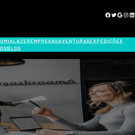
Facebook
Twitter
Google
Instagram
LinkedIn
OMIA
LAZER
EMPRESAS
AVENTURAS
EXPEDIÇÕES
OS
BLOG