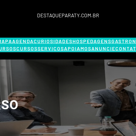
DESTAQUEPARATY.COM.BR
MAPA
AGENDA
CURIOSIDADES
HOSPEDAGENS
GASTRON
URSOS
CURSOS
SERVIÇOS
APOIAMOS
ANUNCIE
CONTAT
RSO