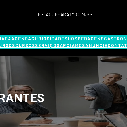
DESTAQUEPARATY.COM.BR
MAPA
AGENDA
CURIOSIDADES
HOSPEDAGENS
GASTRON
URSOS
CURSOS
SERVIÇOS
APOIAMOS
ANUNCIE
CONTAT
RANTES