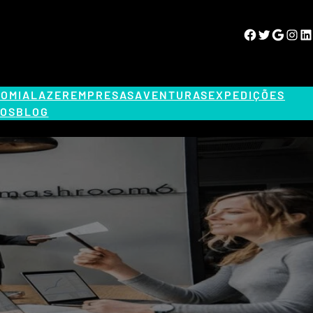
Facebook
Twitter
Google
Instagram
LinkedIn
OMIA
LAZER
EMPRESAS
AVENTURAS
EXPEDIÇÕES
OS
BLOG