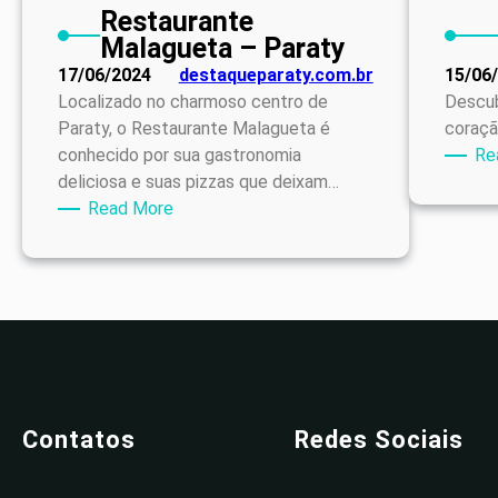
Restaurante
Malagueta – Paraty
17/06/2024
destaqueparaty.com.br
15/06
Localizado no charmoso centro de
Descub
Paraty, o Restaurante Malagueta é
coraçã
conhecido por sua gastronomia
Re
deliciosa e suas pizzas que deixam…
:
Read More
Restaurante
Malagueta
–
Paraty
Contatos
Redes Sociais