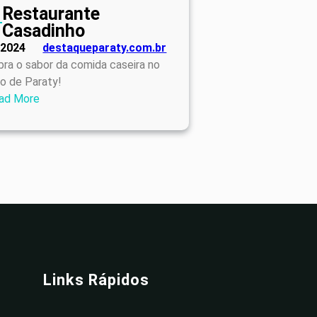
Restaurante
Casadinho
/2024
destaqueparaty.com.br
ra o sabor da comida caseira no
o de Paraty!
:
ad More
Restaurante
Casadinho
Links Rápidos